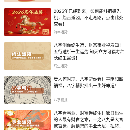
2025年已经到来，如何能够把握先
机，趋吉避凶，不走弯路，点击此处
查看！
流年运势
八字测你终生运，财富事业福寿知！
五行透析一生运势 知天命方可福寿绵
长终生富贵！
终生运势
贵人何时现，八字帮你看！平阴阳断
祸福，八字精批批出一生好命运！
八字精批
八字看事业，财富伴终生！哪日出生
的人最有财官之命，十之八九是大官
或富豪，解读您的事业天赋，扭转当