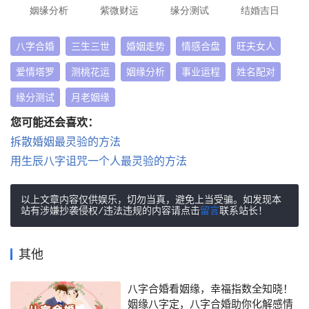
姻缘分析
紫微财运
缘分测试
结婚吉日
八字合婚
三生三世
婚姻走势
情感合盘
旺夫女人
爱情塔罗
测桃花运
姻缘分析
事业运程
姓名配对
缘分测试
月老姻缘
您可能还会喜欢：
拆散婚姻最灵验的方法
用生辰八字诅咒一个人最灵验的方法
以上文章内容仅供娱乐，切勿当真，避免上当受骗。如发现本
站有涉嫌抄袭侵权/违法违规的内容请点击
留言
联系站长！
其他
八字合婚看姻缘，幸福指数全知晓！
姻缘八字定，八字合婚助你化解感情