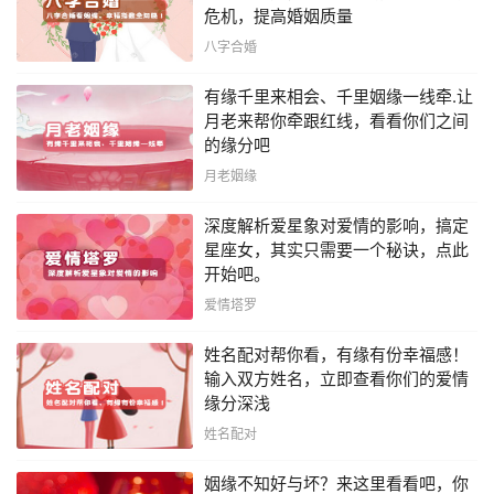
危机，提高婚姻质量
八字合婚
有缘千里来相会、千里姻缘一线牵.让
月老来帮你牵跟红线，看看你们之间
的缘分吧
月老姻缘
深度解析爱星象对爱情的影响，搞定
星座女，其实只需要一个秘诀，点此
开始吧。
爱情塔罗
姓名配对帮你看，有缘有份幸福感！
输入双方姓名，立即查看你们的爱情
缘分深浅
姓名配对
姻缘不知好与坏？来这里看看吧，你