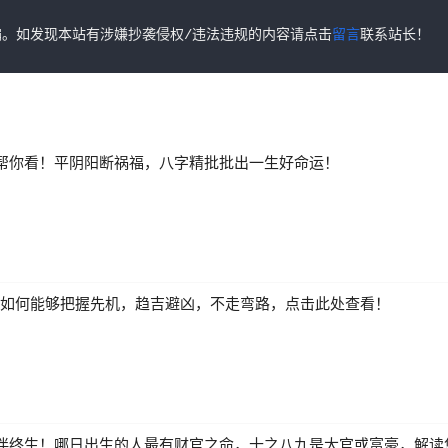
。如发现本站有涉嫌抄袭侵权/违法违规的内容请点击
留言
联系站长！
帮你看！平阴阳断祸福，八字精批批出一生好命运！
来，如何能够把握先机，趋吉避凶，不走弯路，点击此处查看！
伴终生！哪日出生的人最有财官之命，十之八九是大官或富豪，解读