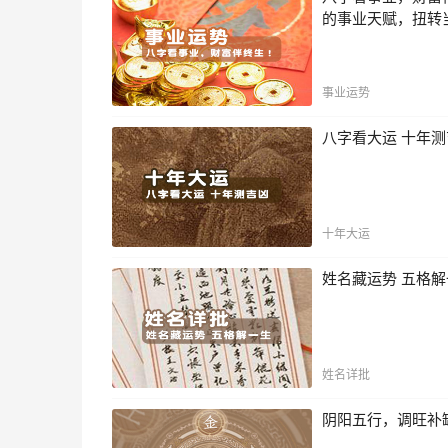
的事业天赋，扭转
事业运势
八字看大运 十年
十年大运
姓名藏运势 五格
姓名详批
阴阳五行，调旺补