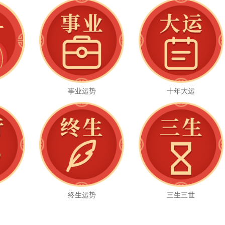
事业运势
十年大运
么
终生运势
三生三世