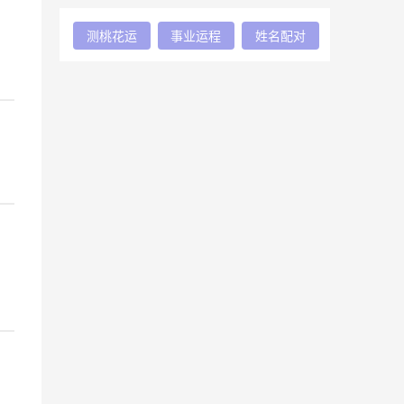
测桃花运
事业运程
姓名配对