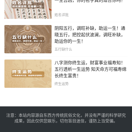
一生吉凶，你的名字真的适合你吗？
姓名详批
阴阳五行，调旺补缺，助运一生！通
晓五行，把控起伏波澜，调旺补缺，
助运你的一生！
五行缺什么
八字测你终生运，财富事业福寿知！
五行透析一生运势 知天命方可福寿绵
长终生富贵！
终生运势
注意：本站内容源自东西方传统民俗文化，并没有严谨的科学研究
成果，因此仅供您娱乐，切勿盲目迷信，谨防上当受骗。