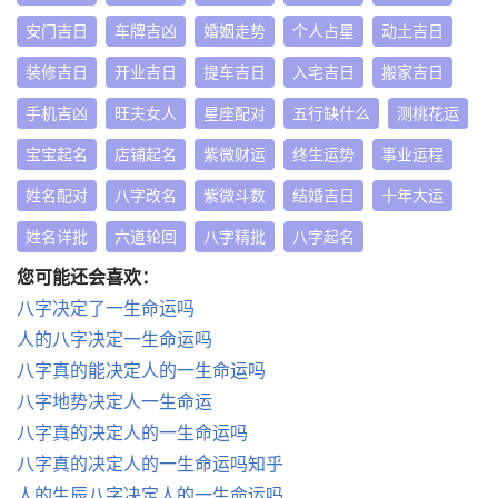
安门吉日
车牌吉凶
婚姻走势
个人占星
动土吉日
装修吉日
开业吉日
提车吉日
入宅吉日
搬家吉日
手机吉凶
旺夫女人
星座配对
五行缺什么
测桃花运
宝宝起名
店铺起名
紫微财运
终生运势
事业运程
姓名配对
八字改名
紫微斗数
结婚吉日
十年大运
姓名详批
六道轮回
八字精批
八字起名
您可能还会喜欢：
八字决定了一生命运吗
人的八字决定一生命运吗
八字真的能决定人的一生命运吗
八字地势决定人一生命运
八字真的决定人的一生命运吗
八字真的决定人的一生命运吗知乎
人的生辰八字决定人的一生命运吗