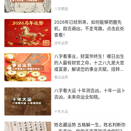
八字精批
2026年已经到来，如何能够把握先
机，趋吉避凶，不走弯路，点击此处
查看！
流年运势
八字看事业，财富伴终生！哪日出生
的人最有财官之命，十之八九是大官
或富豪，解读您的事业天赋，扭转当
下不利困局！！
事业运势
八字看大运 十年测吉凶，十年一运卜
吉凶，未来命运全知晓。
十年大运
姓名藏运势 五格解一生，姓名判断你