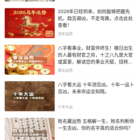
2026年已经到来，如何能够把握先
机，趋吉避凶，不走弯路，点击此处
查看！
流年运势
八字看事业，财富伴终生！哪日出生
的人最有财官之命，十之八九是大官
或富豪，解读您的事业天赋，扭转当
下不利困局！！
事业运势
八字看大运 十年测吉凶，十年一运卜
吉凶，未来命运全知晓。
十年大运
姓名藏运势 五格解一生，姓名判断你
一生吉凶，你的名字真的适合你吗？