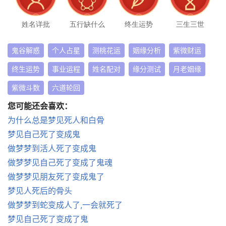
姓名详批
五行缺什么
终生运势
三生三世
鬼谷解惑
个人占星
测桃花运
姻缘分析
紫微财运
终生运势
事业运程
姓名配对
缘分测试
月老姻缘
紫微斗数
六道轮回
您可能还会喜欢：
为什么总是梦见死人和白骨
梦见自己死了变成鬼
做梦梦到活人死了变成鬼
做梦梦见自己死了变成了鬼魂
做梦梦见朋友死了变成鬼了
梦见人死后的骨头
做梦梦到蛇变成人了,一会就死了
梦见自己死了变成了鬼