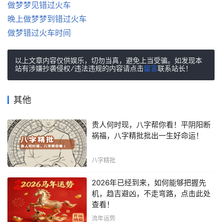
做梦梦见错过火车
晚上做梦梦到错过火车
做梦错过火车时间
以上文章内容仅供娱乐，切勿当真，避免上当受骗。如发现本
站有涉嫌抄袭侵权/违法违规的内容请点击
留言
联系站长！
其他
贵人何时现，八字帮你看！平阴阳断
祸福，八字精批批出一生好命运！
八字精批
2026年已经到来，如何能够把握先
机，趋吉避凶，不走弯路，点击此处
查看！
流年运势