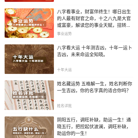
八字看事业，财富伴终生！哪日出生
的人最有财官之命，十之八九是大官
或富豪，解读您的事业天赋，扭转当
下不利困局！！
事业运势
八字看大运 十年测吉凶，十年一运卜
吉凶，未来命运全知晓。
十年大运
姓名藏运势 五格解一生，姓名判断你
一生吉凶，你的名字真的适合你吗？
姓名详批
阴阳五行，调旺补缺，助运一生！通
晓五行，把控起伏波澜，调旺补缺，
助运你的一生！