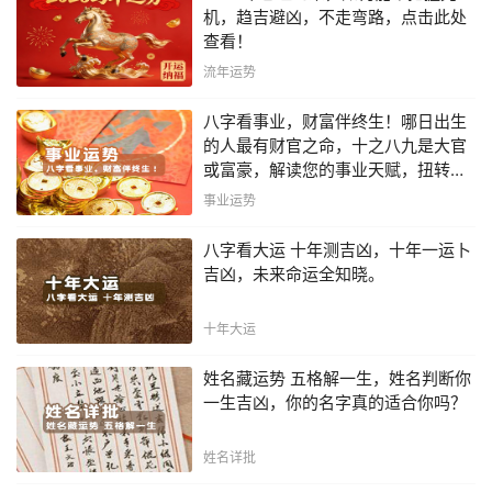
机，趋吉避凶，不走弯路，点击此处
查看！
流年运势
八字看事业，财富伴终生！哪日出生
的人最有财官之命，十之八九是大官
或富豪，解读您的事业天赋，扭转当
下不利困局！！
事业运势
八字看大运 十年测吉凶，十年一运卜
吉凶，未来命运全知晓。
十年大运
姓名藏运势 五格解一生，姓名判断你
一生吉凶，你的名字真的适合你吗？
姓名详批