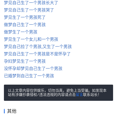
梦见自己生了一个男孩长大了
梦见自己生了一个男孩哭了
梦见生了一个男孩死了
做梦自己生了一个男孩
做梦生了一个男孩
梦见生了一个女儿和一个男孩
梦见自己捡了个男孩,又生了一个男孩
梦见自己生了一个男孩是不是怀孕了
孕妇梦见生了一个男孩
没怀孕却梦见自己生了一个男孩
已婚梦到自己生了一个男孩
以上文章内容仅供娱乐，切勿当真，避免上当受骗。如发现本
站有涉嫌抄袭侵权/违法违规的内容请点击
留言
联系站长！
其他