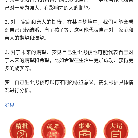
己对于成为强大、有影响力的人的期望。
2. 对于家庭和亲人的期待：在某些梦境中，我们可能会看
到自己已经结婚、有了孩子等，这可能代表自己对于家庭和
亲人的期望和渴望。
3. 对于未来的期望：梦见自己生个男孩也可能代表自己对
于未来的期望和希望，比如希望在生活中更加成功、获得更
多的成就等。
梦中自己生个男孩可以有不同的象征意义，需要根据具体情
况进行分析。
梦见