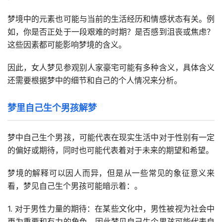
梦境中的元素也可能与当前的生活经历和情感状态有关。例
如，你是否正处于一段艰难的时期？是否感到沮丧或焦虑？
这些因素都可能影响梦境的含义。
因此，女人梦见参观别人家豪宅可能有多种含义，具体含义
还需要根据梦中的细节和自己的个人情况来分析。
梦里自己生个男孩解梦
梦中自己生个男孩，可能代表在现实生活中对于性别有一定
的偏好或期待，同时也可能代表着对于未来的期望和希望。
梦境的解释可以因人而异，但是从一些常见的象征意义来
看，梦见自己生个男孩可能暗示着：。
1. 对于男性力量的期待：在某些文化中，男性被视为社会中
更为重要和有力的角色，因此梦见自己生个男孩可能代表自