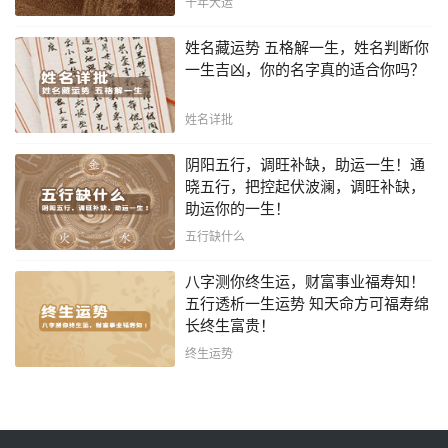
十年大运
姓名藏运势 五格解一生，姓名判断你
一生吉凶，你的名字真的适合你吗？
姓名详批
阴阳五行，调旺补缺，助运一生！通
晓五行，把控起伏波澜，调旺补缺，
助运你的一生！
五行缺什么
八字测你终生运，财富事业福寿知！
五行透析一生运势 知天命方可福寿绵
长终生富贵！
终生运势