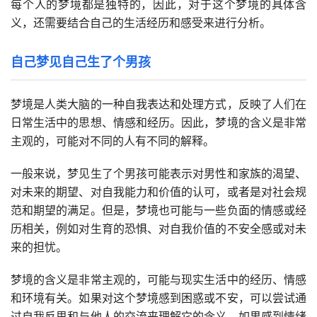
每个人的梦境都是独特的，因此，对于这个梦境的具体含
义，还需要结合自己的生活经历和感受来进行分析。
自己梦见自己生了个男孩
梦境是人类大脑的一种自我表达和处理方式，反映了人们在
日常生活中的思想、情感和经历。因此，梦境的含义是非常
主观的，可能对不同的人有不同的解释。
一般来说，梦见生了个男孩可能表示对男性和家族的渴望、
对未来的期望、对自我能力和价值的认可，或者是对社会规
范和期望的满足。但是，梦境也可能与一些负面的情感或经
历相关，例如对生育的恐惧、对自我价值的不安全感或对未
来的担忧。
梦境的含义是非常主观的，可能与现实生活中的经历、情感
和环境有关。如果对这个梦境感到困惑或不安，可以尝试通
过自我反思和与他人的交流来理解它的含义。如果感到情绪