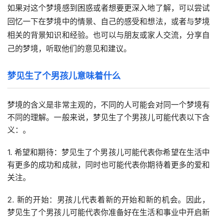
如果对这个梦境感到困惑或者想要更深入地了解，可以尝试
回忆一下在梦境中的情景、自己的感受和想法，或者与梦境
相关的背景知识和经验。也可以与朋友或家人交流，分享自
己的梦境，听取他们的意见和建议。
梦见生了个男孩儿意味着什么
梦境的含义是非常主观的，不同的人可能会对同一个梦境有
不同的理解。一般来说，梦见生了个男孩儿可能代表以下含
义：。
1. 希望和期待：梦见生了个男孩儿可能代表你希望在生活中
有更多的成功和成就，同时也可能代表你期待着更多的爱和
关注。
2. 新的开始：男孩儿代表着新的开始和新的机会。因此，
梦见生了个男孩儿可能代表你准备好在生活和事业中开启新