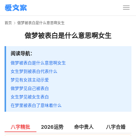
首页
做梦被表白是什么意思啊女生
做梦被表白是什么意思啊女生
阅读导航：
做梦被表白是什么意思啊女生
女生梦到被表白代表什么
梦见有女孩主动示爱
做梦梦见自己被表白
女生梦见被女生表白
在梦里被表白了意味着什么
八字精批
2026运势
命中贵人
八字合婚