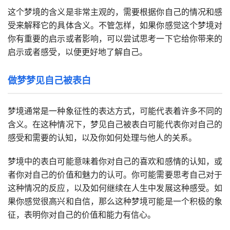
这个梦境的含义是非常主观的，需要根据你自己的情况和感
受来解释它的具体含义。不管怎样，如果你感觉这个梦境对
你有重要的启示或者影响，可以尝试思考一下它给你带来的
启示或者感受，以便更好地了解自己。
做梦梦见自己被表白
梦境通常是一种象征性的表达方式，可能代表着许多不同的
含义。在这种情况下，梦见自己被表白可能代表你对自己的
感受和需要的认知，以及你如何处理与他人的关系。
梦境中的表白可能意味着你对自己的喜欢和感情的认知，或
者你对自己的价值和魅力的认可。你可能需要思考自己对于
这种情况的反应，以及如何继续在人生中发展这种感受。如
果你感觉很高兴和自信，那么这种梦境可能是一个积极的象
征，表明你对自己的价值和能力有信心。