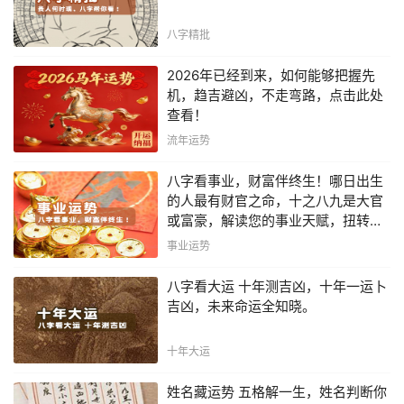
八字精批
2026年已经到来，如何能够把握先
机，趋吉避凶，不走弯路，点击此处
查看！
流年运势
八字看事业，财富伴终生！哪日出生
的人最有财官之命，十之八九是大官
或富豪，解读您的事业天赋，扭转当
下不利困局！！
事业运势
八字看大运 十年测吉凶，十年一运卜
吉凶，未来命运全知晓。
十年大运
姓名藏运势 五格解一生，姓名判断你