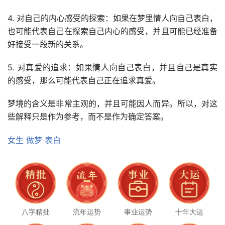
4. 对自己的内心感受的探索：如果在梦里情人向自己表白，
也可能代表自己在探索自己内心的感受，并且可能已经准备
好接受一段新的关系。
5. 对真爱的追求：如果情人向自己表白，并且自己是真实
的感受，那么可能代表自己正在追求真爱。
梦境的含义是非常主观的，并且可能因人而异。所以，对这
些解释只是作为参考，而不是作为确定答案。
女生
做梦
表白
八字精批
流年运势
事业运势
十年大运