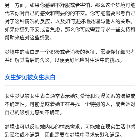
另一方面，如果你感到不舒服或者害怕，那么这个梦境可能
代表你对自己的感受和需要的的不安。你可能需要思考自己
对于这种情况的反应，以及如何更好地处理与他人的关系。
如果你感到不安或者焦虑，那么你可能需要寻求一些支持和
帮助来应对这些感受。
梦境中的表白是一个积极或者消极的象征，需要你仔细思考
并理解其背后的含义，以便更好地应对生活中的挑战。
女生梦见被女生表白
女生梦见被女生表白通常表示她对爱情和浪漫关系的渴望或
不确定性。可能意味着她正在寻找一个特别的人，或者她对
自己的吸引力感到不确定。
梦境也可以反映她内心的情感需求，可能她在现实生活中感
到孤独或不满意，因此需要在梦境中寻求安慰和满足。