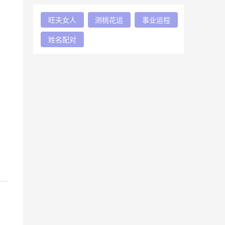
旺夫女人
测桃花运
事业运程
姓名配对