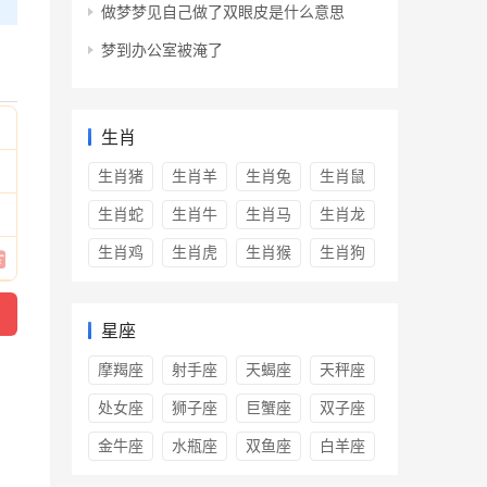
做梦梦见自己做了双眼皮是什么意思
梦到办公室被淹了
生肖
生肖猪
生肖羊
生肖兔
生肖鼠
生肖蛇
生肖牛
生肖马
生肖龙
生肖鸡
生肖虎
生肖猴
生肖狗
星座
摩羯座
射手座
天蝎座
天秤座
处女座
狮子座
巨蟹座
双子座
金牛座
水瓶座
双鱼座
白羊座