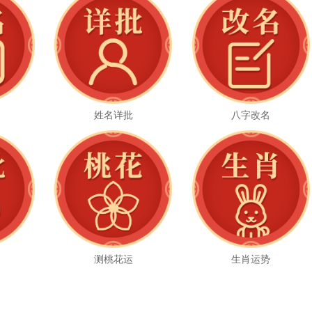
姓名详批
八字改名
测桃花运
生肖运势