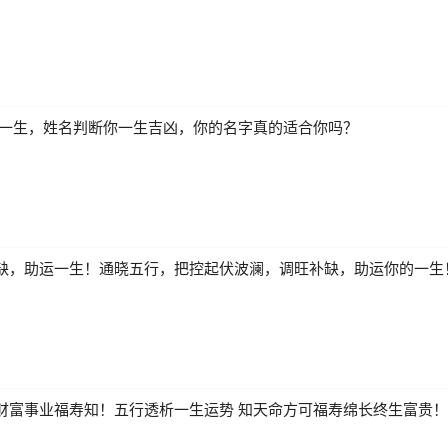
解一生，姓名判断你一生吉凶，你的名字真的适合你吗？
缺，助运一生！通晓五行，把控起伏波澜，调旺补缺，助运你的一生
财富事业福寿知！五行透析一生运势 知天命方可福寿绵长终生富贵！