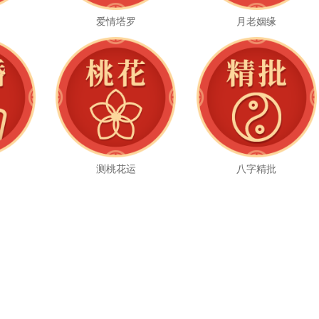
爱情塔罗
月老姻缘
测桃花运
八字精批