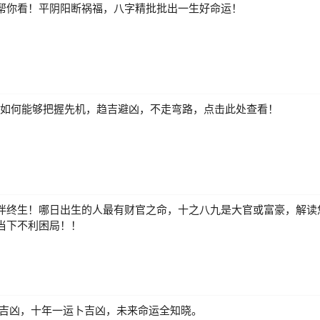
帮你看！平阴阳断祸福，八字精批批出一生好命运！
来，如何能够把握先机，趋吉避凶，不走弯路，点击此处查看！
伴终生！哪日出生的人最有财官之命，十之八九是大官或富豪，解读
当下不利困局！！
测吉凶，十年一运卜吉凶，未来命运全知晓。