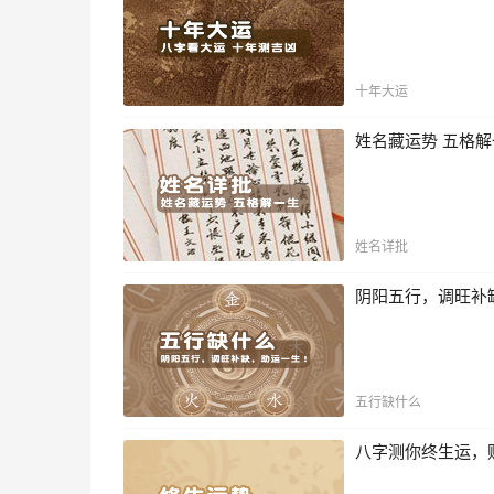
十年大运
姓名藏运势 五格
姓名详批
阴阳五行，调旺补
五行缺什么
八字测你终生运，