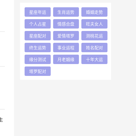
星座年运
生肖运势
婚姻走势
个人占星
情感合盘
旺夫女人
星座配对
爱情塔罗
测桃花运
终生运势
事业运程
姓名配对
缘分测试
月老姻缘
十年大运
塔罗配对
生