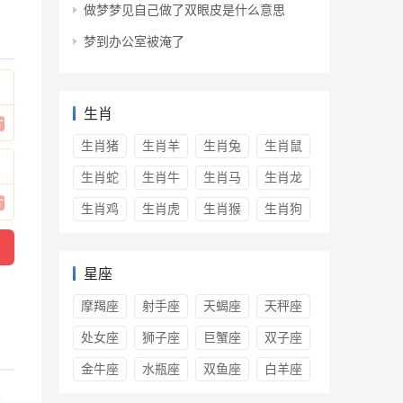
做梦梦见自己做了双眼皮是什么意思
梦到办公室被淹了
生肖
生肖猪
生肖羊
生肖兔
生肖鼠
生肖蛇
生肖牛
生肖马
生肖龙
生肖鸡
生肖虎
生肖猴
生肖狗
星座
摩羯座
射手座
天蝎座
天秤座
处女座
狮子座
巨蟹座
双子座
金牛座
水瓶座
双鱼座
白羊座
女