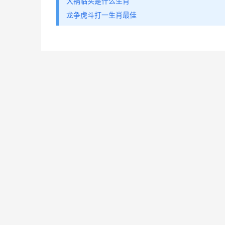
大祸临头是什么生肖
龙争虎斗打一生肖最佳