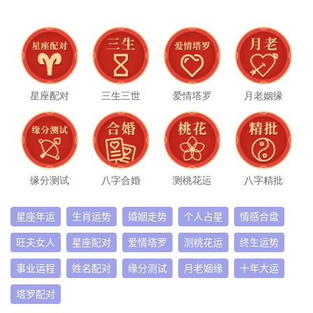
星座配对
三生三世
爱情塔罗
月老姻缘
缘分测试
八字合婚
测桃花运
八字精批
星座年运
生肖运势
婚姻走势
个人占星
情感合盘
旺夫女人
星座配对
爱情塔罗
测桃花运
终生运势
事业运程
姓名配对
缘分测试
月老姻缘
十年大运
塔罗配对