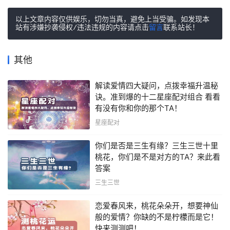
以上文章内容仅供娱乐，切勿当真，避免上当受骗。如发现本
站有涉嫌抄袭侵权/违法违规的内容请点击
留言
联系站长！
其他
解读爱情四大疑问，点拨幸福升温秘
诀。准到爆的十二星座配对组合 看看
有没有你和你的那个TA！
星座配对
你们是否是三生有缘？三生三世十里
桃花，你们是不是对方的TA？来此看
答案
三生三世
恋爱春风来，桃花朵朵开，想要神仙
般的爱情？你缺的不是柠檬而是它！
快来测测吧！