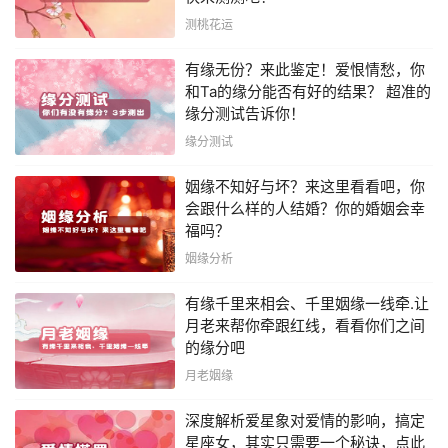
测桃花运
有缘无份？来此鉴定！爱恨情愁，你
和Ta的缘分能否有好的结果？ 超准的
缘分测试告诉你！
缘分测试
姻缘不知好与坏？来这里看看吧，你
会跟什么样的人结婚？你的婚姻会幸
福吗？
姻缘分析
有缘千里来相会、千里姻缘一线牵.让
月老来帮你牵跟红线，看看你们之间
的缘分吧
月老姻缘
深度解析爱星象对爱情的影响，搞定
星座女，其实只需要一个秘诀，点此