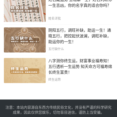
一生吉凶，你的名字真的适合你吗？
姓名详批
阴阳五行，调旺补缺，助运一生！通
晓五行，把控起伏波澜，调旺补缺，
助运你的一生！
五行缺什么
八字测你终生运，财富事业福寿知！
五行透析一生运势 知天命方可福寿绵
长终生富贵！
终生运势
注意：本站内容源自东西方传统民俗文化，并没有严谨的科学研究
成果，因此仅供您娱乐，切勿盲目迷信，谨防上当受骗。