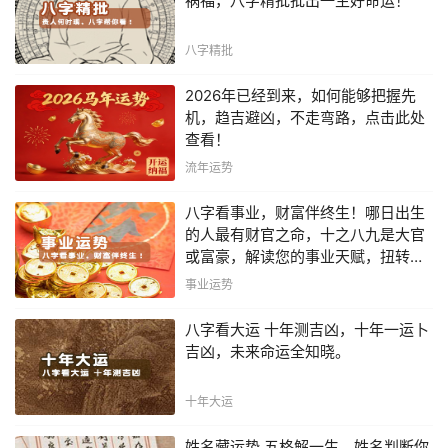
祸福，八字精批批出一生好命运！
八字精批
2026年已经到来，如何能够把握先
机，趋吉避凶，不走弯路，点击此处
查看！
流年运势
八字看事业，财富伴终生！哪日出生
的人最有财官之命，十之八九是大官
或富豪，解读您的事业天赋，扭转当
下不利困局！！
事业运势
八字看大运 十年测吉凶，十年一运卜
吉凶，未来命运全知晓。
十年大运
姓名藏运势 五格解一生，姓名判断你