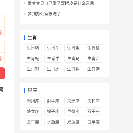
做梦梦见自己做了双眼皮是什么意思
梦到办公室被淹了
生肖
生肖猪
生肖羊
生肖兔
生肖鼠
生肖蛇
生肖牛
生肖马
生肖龙
生肖鸡
生肖虎
生肖猴
生肖狗
属
星座
摩羯座
射手座
天蝎座
天秤座
处女座
狮子座
巨蟹座
双子座
金牛座
水瓶座
双鱼座
白羊座