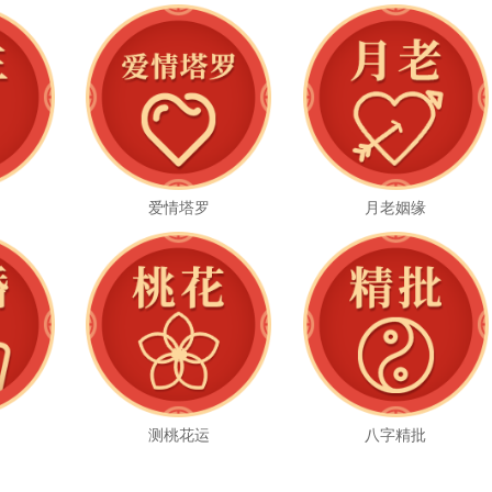
爱情塔罗
月老姻缘
测桃花运
八字精批