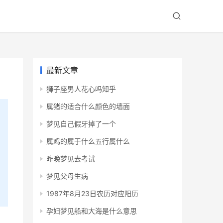
最新文章
狮子座男人花心吗知乎
属猪的适合什么颜色的墙面
梦见自己假牙掉了一个
属鸡的属于什么五行属什么
昨晚梦见去考试
梦见父母生病
1987年8月23日农历对应阳历
孕妇梦见船和大海是什么意思