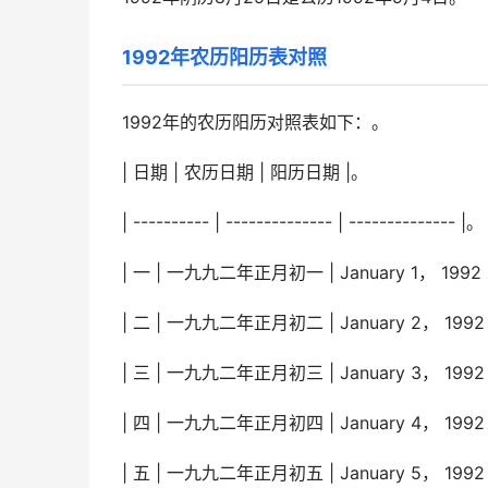
1992年农历阳历表对照
1992年的农历阳历对照表如下：。
| 日期 | 农历日期 | 阳历日期 |。
| ---------- | -------------- | -------------- |。
| 一 | 一九九二年正月初一 | January 1， 1992
| 二 | 一九九二年正月初二 | January 2， 1992
| 三 | 一九九二年正月初三 | January 3， 1992
| 四 | 一九九二年正月初四 | January 4， 1992
| 五 | 一九九二年正月初五 | January 5， 1992