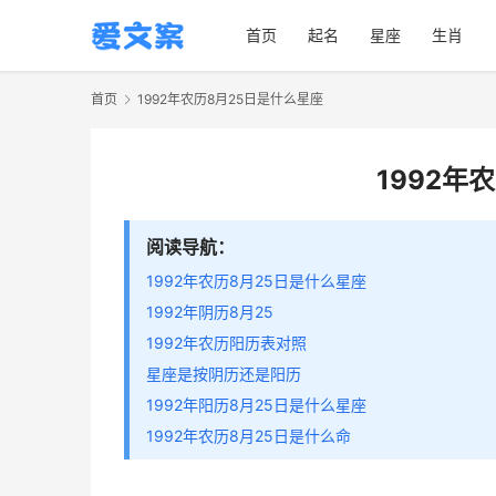
首页
起名
星座
生肖
首页
1992年农历8月25日是什么星座
1992年
阅读导航：
1992年农历8月25日是什么星座
1992年阴历8月25
1992年农历阳历表对照
星座是按阴历还是阳历
1992年阳历8月25日是什么星座
1992年农历8月25日是什么命