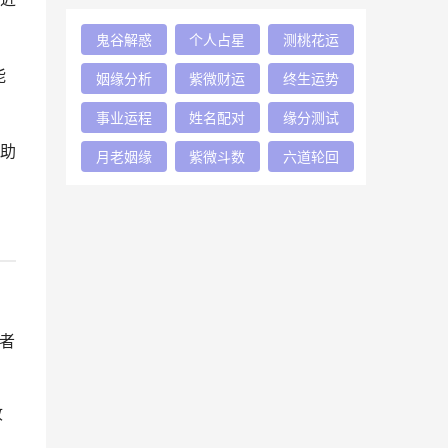
鬼谷解惑
个人占星
测桃花运
能
姻缘分析
紫微财运
终生运势
事业运程
姓名配对
缘分测试
助
月老姻缘
紫微斗数
六道轮回
者
收