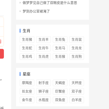
做梦梦见自己做了双眼皮是什么意思
梦到办公室被淹了
生肖
生肖猪
生肖羊
生肖兔
生肖鼠
生肖蛇
生肖牛
生肖马
生肖龙
生肖鸡
生肖虎
生肖猴
生肖狗
星座
，
摩羯座
射手座
天蝎座
天秤座
处女座
狮子座
巨蟹座
双子座
金牛座
水瓶座
双鱼座
白羊座
近