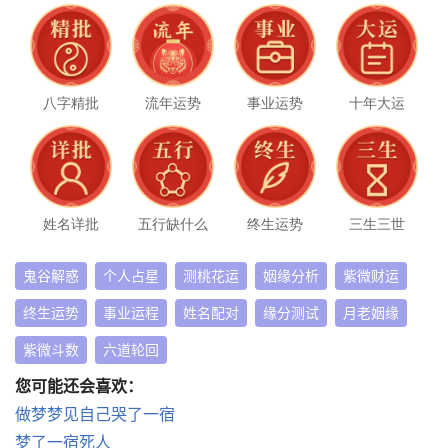
八字精批
流年运势
事业运势
十年大运
姓名详批
五行缺什么
终生运势
三生三世
鬼谷解惑
个人占星
测桃花运
姻缘分析
紫微财运
终生运势
事业运程
姓名配对
缘分测试
月老姻缘
紫微斗数
六道轮回
您可能还会喜欢：
做梦梦见自己哭了一宿
梦了一宿死人