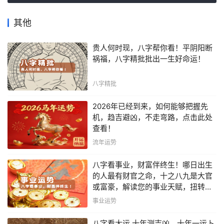
其他
贵人何时现，八字帮你看！平阴阳断
祸福，八字精批批出一生好命运！
八字精批
2026年已经到来，如何能够把握先
机，趋吉避凶，不走弯路，点击此处
查看！
流年运势
八字看事业，财富伴终生！哪日出生
的人最有财官之命，十之八九是大官
或富豪，解读您的事业天赋，扭转当
下不利困局！！
事业运势
八字看大运 十年测吉凶，十年一运卜