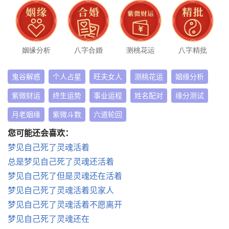
姻缘分析
八字合婚
测桃花运
八字精批
鬼谷解惑
个人占星
旺夫女人
测桃花运
姻缘分析
紫微财运
终生运势
事业运程
姓名配对
缘分测试
月老姻缘
紫微斗数
六道轮回
您可能还会喜欢：
梦见自己死了灵魂活着
总是梦见自己死了灵魂还活着
梦见自己死了但是灵魂还在活着
梦见自己死了灵魂活着见家人
梦见自己死了灵魂活着不愿离开
梦见自己死了灵魂还在