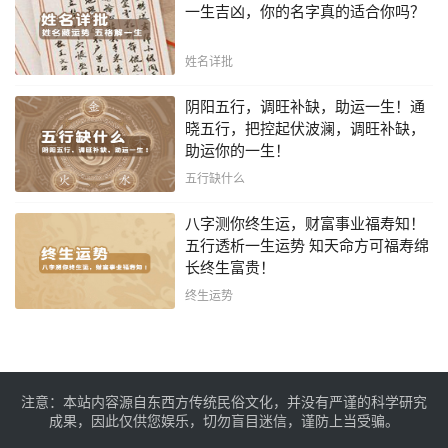
一生吉凶，你的名字真的适合你吗？
姓名详批
阴阳五行，调旺补缺，助运一生！通
晓五行，把控起伏波澜，调旺补缺，
助运你的一生！
五行缺什么
八字测你终生运，财富事业福寿知！
五行透析一生运势 知天命方可福寿绵
长终生富贵！
终生运势
注意：本站内容源自东西方传统民俗文化，并没有严谨的科学研究
成果，因此仅供您娱乐，切勿盲目迷信，谨防上当受骗。