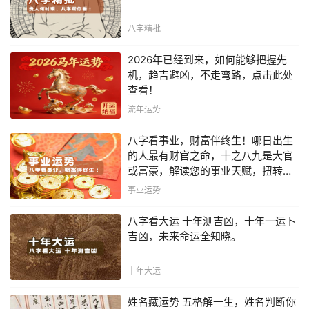
八字精批
2026年已经到来，如何能够把握先
机，趋吉避凶，不走弯路，点击此处
查看！
流年运势
八字看事业，财富伴终生！哪日出生
的人最有财官之命，十之八九是大官
或富豪，解读您的事业天赋，扭转当
下不利困局！！
事业运势
八字看大运 十年测吉凶，十年一运卜
吉凶，未来命运全知晓。
十年大运
姓名藏运势 五格解一生，姓名判断你