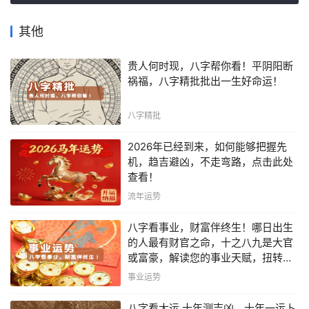
其他
贵人何时现，八字帮你看！平阴阳断
祸福，八字精批批出一生好命运！
八字精批
2026年已经到来，如何能够把握先
机，趋吉避凶，不走弯路，点击此处
查看！
流年运势
八字看事业，财富伴终生！哪日出生
的人最有财官之命，十之八九是大官
或富豪，解读您的事业天赋，扭转当
下不利困局！！
事业运势
八字看大运 十年测吉凶，十年一运卜