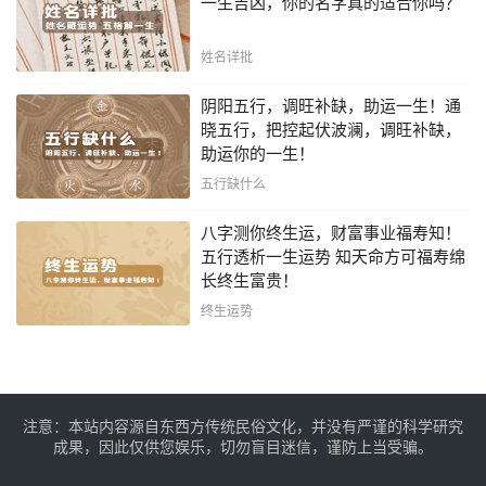
一生吉凶，你的名字真的适合你吗？
姓名详批
阴阳五行，调旺补缺，助运一生！通
晓五行，把控起伏波澜，调旺补缺，
助运你的一生！
五行缺什么
八字测你终生运，财富事业福寿知！
五行透析一生运势 知天命方可福寿绵
长终生富贵！
终生运势
注意：本站内容源自东西方传统民俗文化，并没有严谨的科学研究
成果，因此仅供您娱乐，切勿盲目迷信，谨防上当受骗。