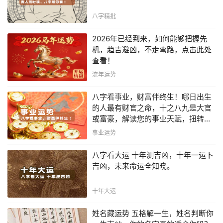
八字精批
2026年已经到来，如何能够把握先
机，趋吉避凶，不走弯路，点击此处
查看！
流年运势
八字看事业，财富伴终生！哪日出生
的人最有财官之命，十之八九是大官
或富豪，解读您的事业天赋，扭转当
下不利困局！！
事业运势
八字看大运 十年测吉凶，十年一运卜
吉凶，未来命运全知晓。
十年大运
姓名藏运势 五格解一生，姓名判断你