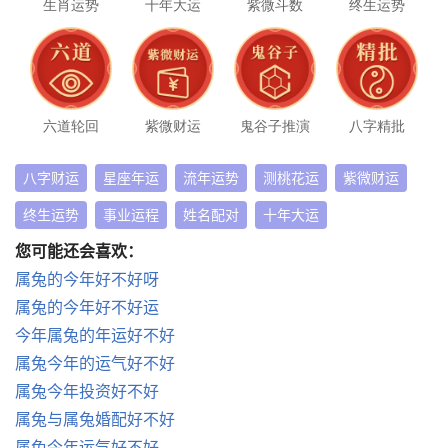
生肖运势
十年大运
紫微斗数
终生运势
六道轮回
紫微财运
鬼谷子推演
八字精批
八字财运
星座年运
流年运势
测桃花运
紫微财运
终生运势
事业运程
姓名配对
十年大运
您可能还会喜欢：
属兔的今年好不好呀
属兔的今年好不好运
今年属兔的年运好不好
属兔今年的运气好不好
属兔今年投资好不好
属兔与属兔婚配好不好
属兔今年运气好不好