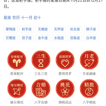
日，这是射手座。射手座的星座日期从11月22日到12月21
日。
星座
农历
十一月
初十
摩羯座
射手座
天蝎座
天秤座
处女座
狮子座
巨蟹座
双子座
金牛座
水瓶座
双鱼座
白羊座
星座配对
三生三世
爱情塔罗
月老姻缘
缘分测试
八字合婚
测桃花运
八字精批