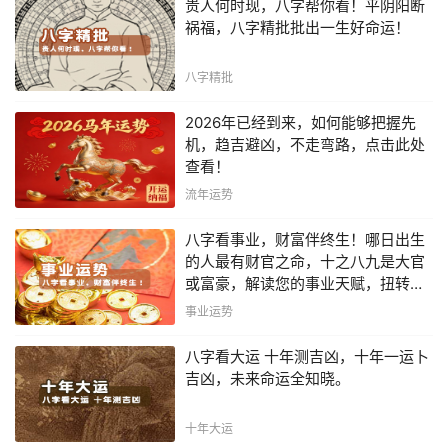
贵人何时现，八字帮你看！平阴阳断
祸福，八字精批批出一生好命运！
八字精批
2026年已经到来，如何能够把握先
机，趋吉避凶，不走弯路，点击此处
查看！
流年运势
八字看事业，财富伴终生！哪日出生
的人最有财官之命，十之八九是大官
或富豪，解读您的事业天赋，扭转当
下不利困局！！
事业运势
八字看大运 十年测吉凶，十年一运卜
吉凶，未来命运全知晓。
十年大运