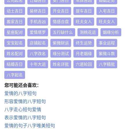
公司起名
订婚吉日
安门吉日
车牌吉凶
婚姻走势
动土吉日
装修吉日
开业吉日
提车吉日
入宅吉日
搬家吉日
手机吉凶
情感合盘
旺夫女人
旺夫女人
星座配对
爱情塔罗
五行缺什么
测桃花运
姻缘分析
宝宝起名
店铺起名
紫微财运
终生运势
事业运程
姓名配对
八字改名
缘分测试
月老姻缘
紫微斗数
结婚吉日
十年大运
姓名详批
六道轮回
八字精批
八字起名
您可能还会喜欢：
爱情的八字短句
形容爱情的八字短句
八字走心短句爱情
表示爱情的八字短句
爱情的句子八字唯美短句