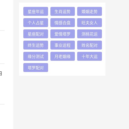
星座年运
生肖运势
婚姻走势
个人占星
情感合盘
旺夫女人
星座配对
爱情塔罗
测桃花运
终生运势
事业运程
姓名配对
缘分测试
月老姻缘
十年大运
塔罗配对
日