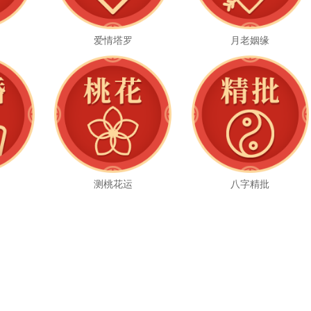
爱情塔罗
月老姻缘
测桃花运
八字精批