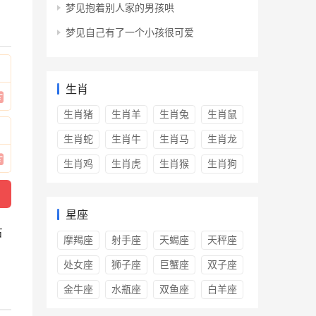
梦见抱着别人家的男孩哄
梦见自己有了一个小孩很可爱
生肖
生肖猪
生肖羊
生肖兔
生肖鼠
生肖蛇
生肖牛
生肖马
生肖龙
生肖鸡
生肖虎
生肖猴
生肖狗
星座
占
摩羯座
射手座
天蝎座
天秤座
处女座
狮子座
巨蟹座
双子座
金牛座
水瓶座
双鱼座
白羊座