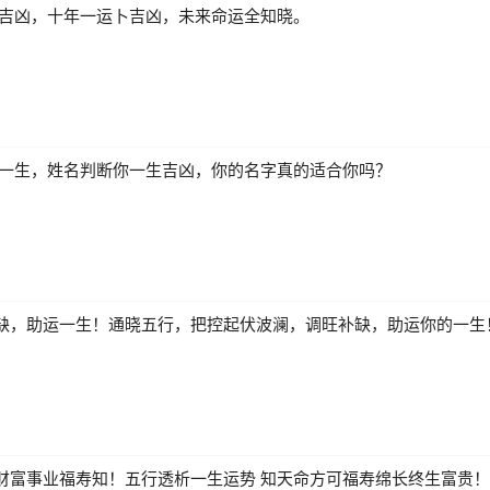
测吉凶，十年一运卜吉凶，未来命运全知晓。
解一生，姓名判断你一生吉凶，你的名字真的适合你吗？
缺，助运一生！通晓五行，把控起伏波澜，调旺补缺，助运你的一生
财富事业福寿知！五行透析一生运势 知天命方可福寿绵长终生富贵！