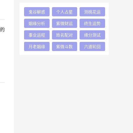
鬼谷解惑
个人占星
测桃花运
姻缘分析
紫微财运
终生运势
的
事业运程
姓名配对
缘分测试
月老姻缘
紫微斗数
六道轮回