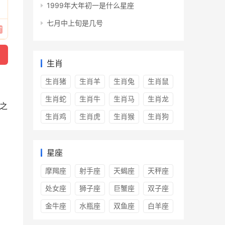
1999年大年初一是什么星座
七月中上旬是几号
生肖
生肖猪
生肖羊
生肖兔
生肖鼠
生肖蛇
生肖牛
生肖马
生肖龙
之
生肖鸡
生肖虎
生肖猴
生肖狗
星座
摩羯座
射手座
天蝎座
天秤座
处女座
狮子座
巨蟹座
双子座
金牛座
水瓶座
双鱼座
白羊座
。