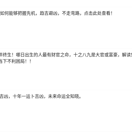
来，如何能够把握先机，趋吉避凶，不走弯路，点击此处查看！
伴终生！哪日出生的人最有财官之命，十之八九是大官或富豪，解读
当下不利困局！！
测吉凶，十年一运卜吉凶，未来命运全知晓。