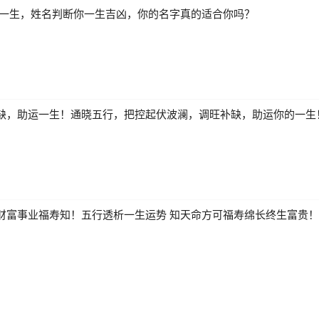
解一生，姓名判断你一生吉凶，你的名字真的适合你吗？
缺，助运一生！通晓五行，把控起伏波澜，调旺补缺，助运你的一生
财富事业福寿知！五行透析一生运势 知天命方可福寿绵长终生富贵！