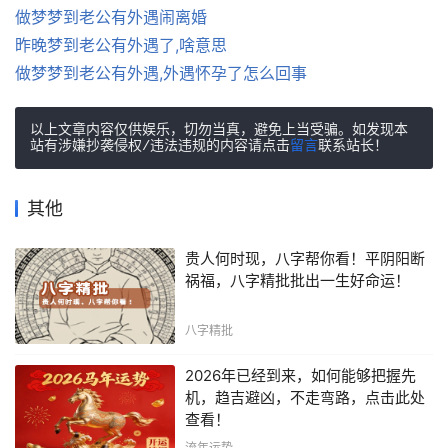
做梦梦到老公有外遇闹离婚
昨晚梦到老公有外遇了,啥意思
做梦梦到老公有外遇,外遇怀孕了怎么回事
以上文章内容仅供娱乐，切勿当真，避免上当受骗。如发现本
站有涉嫌抄袭侵权/违法违规的内容请点击
留言
联系站长！
其他
贵人何时现，八字帮你看！平阴阳断
祸福，八字精批批出一生好命运！
八字精批
2026年已经到来，如何能够把握先
机，趋吉避凶，不走弯路，点击此处
查看！
流年运势