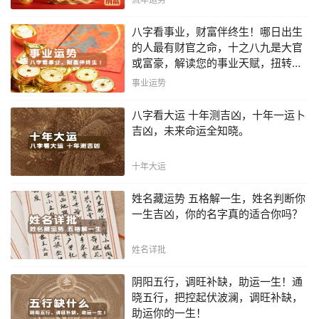
八字看事业，财富伴终生！哪日出生
的人最有财官之命，十之八九是大官
或富豪，解读您的事业天赋，扭转当
下不利困局！！
事业运势
八字看大运 十年测吉凶，十年一运卜
吉凶，未来命运全知晓。
十年大运
姓名藏运势 五格解一生，姓名判断你
一生吉凶，你的名字真的适合你吗？
姓名详批
阴阳五行，调旺补缺，助运一生！通
晓五行，把控起伏波澜，调旺补缺，
助运你的一生！