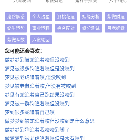
鬼谷解惑
个人占星
测桃花运
姻缘分析
紫微财运
终生运势
事业运程
姓名配对
缘分测试
月老姻缘
紫微斗数
六道轮回
您可能还会喜欢：
做梦梦到被蛇追着咬但没咬到
梦见被很多狗追着咬但是没咬到
梦见被老虎追着咬,但没咬到
梦见被老鼠追着咬,但没有被咬到
梦见有蛇追着自己跑结果没咬到
梦见被一群狗追着咬但没咬到
梦到很多蛇追着自己咬
做梦梦到被蛇追着咬但没咬到是什么意思
做梦梦到狗追着我咬咬到脚了
做梦梦到被老虎追着咬但是木有咬到