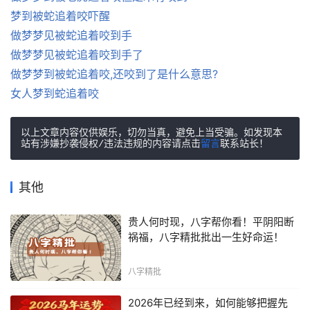
梦到被蛇追着咬吓醒
做梦梦见被蛇追着咬到手
做梦梦见被蛇追着咬到手了
做梦梦到被蛇追着咬,还咬到了是什么意思?
女人梦到蛇追着咬
以上文章内容仅供娱乐，切勿当真，避免上当受骗。如发现本
站有涉嫌抄袭侵权/违法违规的内容请点击
留言
联系站长！
其他
贵人何时现，八字帮你看！平阴阳断
祸福，八字精批批出一生好命运！
八字精批
2026年已经到来，如何能够把握先