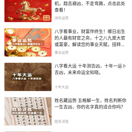
机，趋吉避凶，不走弯路，点击此处
查看！
流年运势
八字看事业，财富伴终生！哪日出生
的人最有财官之命，十之八九是大官
或富豪，解读您的事业天赋，扭转当
下不利困局！！
事业运势
八字看大运 十年测吉凶，十年一运卜
吉凶，未来命运全知晓。
十年大运
姓名藏运势 五格解一生，姓名判断你
一生吉凶，你的名字真的适合你吗？
姓名详批