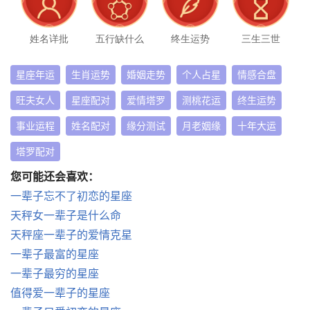
姓名详批
五行缺什么
终生运势
三生三世
星座年运
生肖运势
婚姻走势
个人占星
情感合盘
旺夫女人
星座配对
爱情塔罗
测桃花运
终生运势
事业运程
姓名配对
缘分测试
月老姻缘
十年大运
塔罗配对
您可能还会喜欢：
一辈子忘不了初恋的星座
天秤女一辈子是什么命
天秤座一辈子的爱情克星
一辈子最富的星座
一辈子最穷的星座
值得爱一辈子的星座