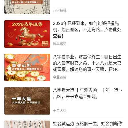
八字精批
2026年已经到来，如何能够把握先
机，趋吉避凶，不走弯路，点击此处
查看！
流年运势
八字看事业，财富伴终生！哪日出生
的人最有财官之命，十之八九是大官
或富豪，解读您的事业天赋，扭转当
下不利困局！！
事业运势
八字看大运 十年测吉凶，十年一运卜
吉凶，未来命运全知晓。
十年大运
姓名藏运势 五格解一生，姓名判断你