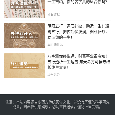
一生吉凶，你的名字真的适合你吗？
姓名详批
阴阳五行，调旺补缺，助运一生！通
晓五行，把控起伏波澜，调旺补缺，
助运你的一生！
五行缺什么
八字测你终生运，财富事业福寿知！
五行透析一生运势 知天命方可福寿绵
长终生富贵！
终生运势
注意：本站内容源自东西方传统民俗文化，并没有严谨的科学研究
成果，因此仅供您娱乐，切勿盲目迷信，谨防上当受骗。