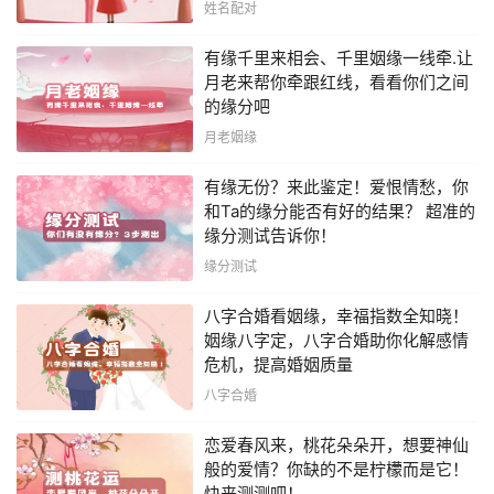
姓名配对
有缘千里来相会、千里姻缘一线牵.让
月老来帮你牵跟红线，看看你们之间
的缘分吧
月老姻缘
有缘无份？来此鉴定！爱恨情愁，你
和Ta的缘分能否有好的结果？ 超准的
缘分测试告诉你！
缘分测试
八字合婚看姻缘，幸福指数全知晓！
姻缘八字定，八字合婚助你化解感情
危机，提高婚姻质量
八字合婚
恋爱春风来，桃花朵朵开，想要神仙
般的爱情？你缺的不是柠檬而是它！
快来测测吧！