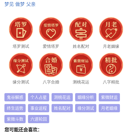
梦见
做梦
父亲
塔罗测试
爱情塔罗
姓名配对
月老姻缘
缘分测试
八字合婚
测桃花运
八字精批
鬼谷解惑
个人占星
测桃花运
姻缘分析
紫微财运
终生运势
事业运程
姓名配对
缘分测试
月老姻缘
紫微斗数
六道轮回
您可能还会喜欢：