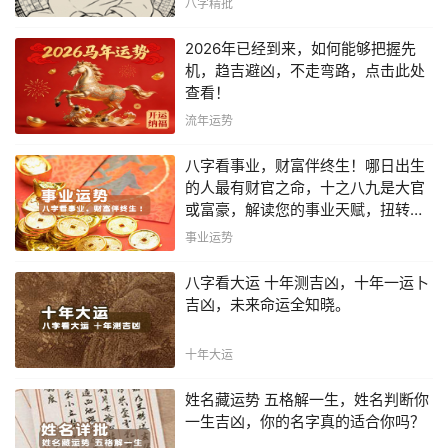
八字精批
2026年已经到来，如何能够把握先
机，趋吉避凶，不走弯路，点击此处
查看！
流年运势
八字看事业，财富伴终生！哪日出生
的人最有财官之命，十之八九是大官
或富豪，解读您的事业天赋，扭转当
下不利困局！！
事业运势
八字看大运 十年测吉凶，十年一运卜
吉凶，未来命运全知晓。
十年大运
姓名藏运势 五格解一生，姓名判断你
一生吉凶，你的名字真的适合你吗？